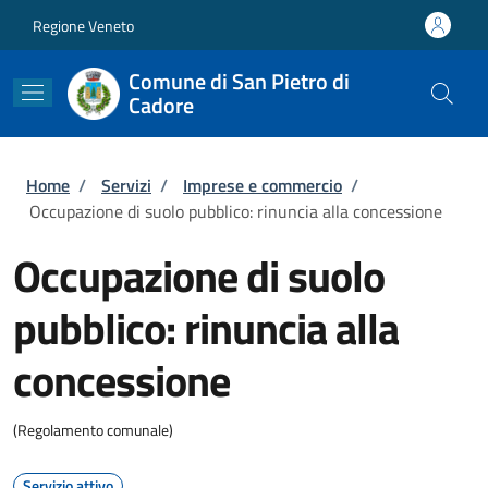
Salta al contenuto principale
Skip to footer content
Regione Veneto
Comune di San Pietro di
Cadore
Briciole di pane
Home
/
Servizi
/
Imprese e commercio
/
Occupazione di suolo pubblico: rinuncia alla concessione
Occupazione di suolo
pubblico: rinuncia alla
concessione
(Regolamento comunale)
Servizio attivo