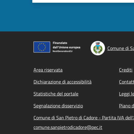
Comune di Sa
Footer menu
Area riservata
Crediti
Dichiarazione di accessibilità
Contatt
Statistiche del portale
Leggi l
Segnalazione disservizio
Piano d
Comune di San Pietro di Cadore - Partita IVA de
comune.sanpietrodicadore@pec.it