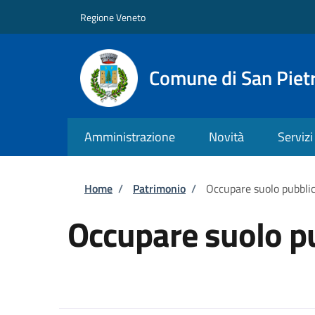
Salta al contenuto principale
Skip to footer content
Regione Veneto
Comune di San Pietr
Amministrazione
Novità
Servizi
Briciole di pane
Home
/
Patrimonio
/
Occupare suolo pubbli
Occupare suolo p