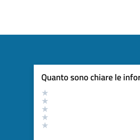
Quanto sono chiare le info
Valutazione
Valuta 5 stelle su 5
Valuta 4 stelle su 5
Valuta 3 stelle su 5
Valuta 2 stelle su 5
Valuta 1 stelle su 5