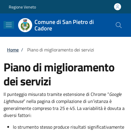
Salta al contenuto principale
Skip to footer content
Regione Veneto
Comune di San Pietro di
Cadore
Briciole di pane
Home
/
Piano di miglioramento dei servizi
Piano di miglioramento
dei servizi
Il punteggio misurato tramite estensione di Chrome “
Google
Lighthouse
” nella pagina di compilazione di un’istanza è
generalmente compreso tra 25 e 45. La variabilità è dovuta a
diversi fattori:
lo strumento stesso produce risultati significativamente