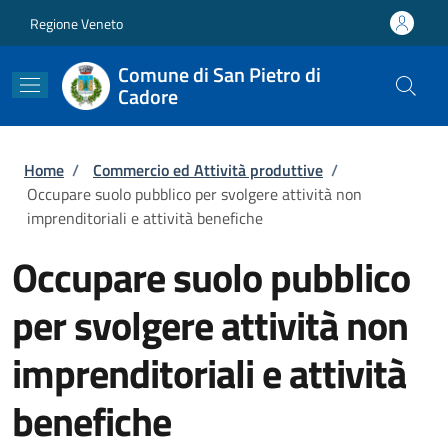
Salta al contenuto principale
Skip to footer content
Regione Veneto
Comune di San Pietro di
Cadore
Briciole di pane
Home
/
Commercio ed Attività produttive
/
Occupare suolo pubblico per svolgere attività non
imprenditoriali e attività benefiche
Occupare suolo pubblico
per svolgere attività non
imprenditoriali e attività
benefiche