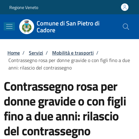
Salta al contenuto principale
Skip to footer content
Regione Veneto
Comune di San Pietro di
Cadore
Briciole di pane
Home
/
Servizi
/
Mobilità e trasporti
/
Contrassegno rosa per donne gravide o con figli fino a due
anni: rilascio del contrassegno
Contrassegno rosa per
donne gravide o con figli
fino a due anni: rilascio
del contrassegno