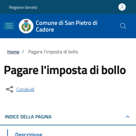
Salta al contenuto principale
Skip to footer content
Regione Veneto
Comune di San Pietro di
Cadore
Briciole di pane
Home
/
Pagare l'imposta di bollo
Pagare l'imposta di bollo
Condividi
INDICE DELLA PAGINA
Descrizione