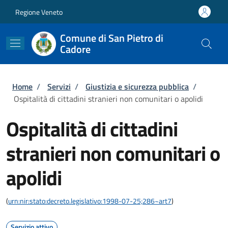
Salta al contenuto principale
Skip to footer content
Regione Veneto
Comune di San Pietro di
Cadore
Briciole di pane
Home
/
Servizi
/
Giustizia e sicurezza pubblica
/
Ospitalità di cittadini stranieri non comunitari o apolidi
Ospitalità di cittadini
stranieri non comunitari o
apolidi
(
urn:nir:stato:decreto.legislativo:1998-07-25;286~art7
)
Servizio attivo