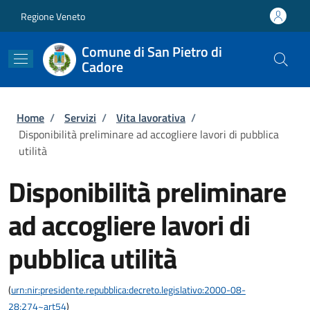
Salta al contenuto principale
Skip to footer content
Regione Veneto
Comune di San Pietro di
Cadore
Briciole di pane
Home
/
Servizi
/
Vita lavorativa
/
Disponibilità preliminare ad accogliere lavori di pubblica
utilità
Disponibilità preliminare
ad accogliere lavori di
pubblica utilità
(
urn:nir:presidente.repubblica:decreto.legislativo:2000-08-
28;274~art54
)