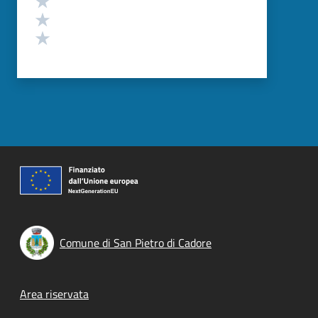
Valuta 2 stelle su 5
Valuta 1 stelle su 5
Comune di San Pietro di Cadore
Footer menu
Area riservata