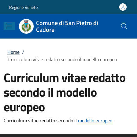
Salta al contenuto principale
Skip to footer content
Regione Veneto
Comune di San Pietro di
Cadore
Briciole di pane
Home
/
Curriculum vitae redatto secondo il modello europeo
Curriculum vitae redatto
secondo il modello
europeo
Curriculum vitae redatto secondo il
modello europeo
.