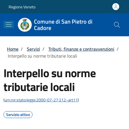
Salta al contenuto principale
Skip to footer content
Regione Veneto
Comune di San Pietro di
Cadore
Briciole di pane
Home
/
Servizi
/
Tributi, finanze e contravvenzioni
/
Interpello su norme tributarie locali
Interpello su norme
tributarie locali
(
urn:nir:stato:legge:2000-07-27;212~art11
)
Servizio attivo