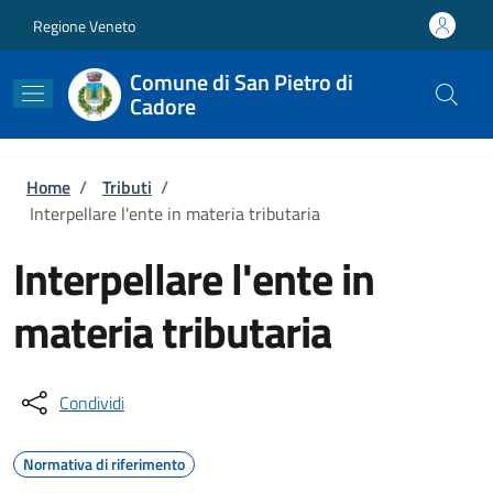
Salta al contenuto principale
Skip to footer content
Regione Veneto
Comune di San Pietro di
Cadore
Briciole di pane
Home
/
Tributi
/
Interpellare l'ente in materia tributaria
Interpellare l'ente in
materia tributaria
Condividi
Normativa di riferimento