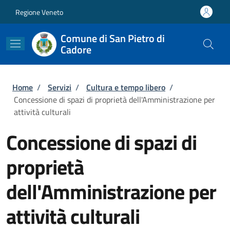
Salta al contenuto principale
Skip to footer content
Regione Veneto
Comune di San Pietro di
Cadore
Briciole di pane
Home
/
Servizi
/
Cultura e tempo libero
/
Concessione di spazi di proprietà dell'Amministrazione per
attività culturali
Concessione di spazi di
proprietà
dell'Amministrazione per
attività culturali