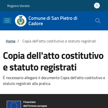
Salta al contenuto principale
Skip to footer content
Regione Veneto
Comune di San Pietro di
Cadore
Briciole di pane
Home
/
Copia dell'atto costitutivo e statuto registrati
Copia dell'atto costitutivo
e statuto registrati
È necessario allegare il documento Copia dell'atto costitutivo e
statuto registrati alla pratica.