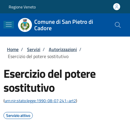
Salta al contenuto principale
Skip to footer content
Regione Veneto
Comune di San Pietro di
Cadore
Briciole di pane
Home
/
Servizi
/
Autorizzazioni
/
Esercizio del potere sostitutivo
Esercizio del potere
sostitutivo
(
urn:nir:stato:legge:1990-08-07;241~art2
)
Servizio attivo