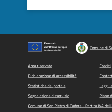
Comune di Sa
Footer menu
Area riservata
Crediti
Dichiarazione di accessibilità
Contatt
Statistiche del portale
Leggi l
Segnalazione disservizio
Piano d
Comune di San Pietro di Cadore - Partita IVA de