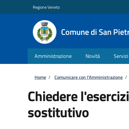
Salta al contenuto principale
Skip to footer content
Regione Veneto
Comune di San Pietr
Amministrazione
Novità
Servizi
Briciole di pane
Home
/
Comunicare con l'Amministrazione
/
Chiedere l'eserciz
sostitutivo