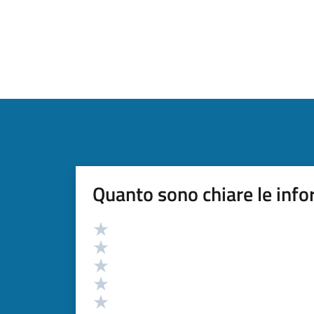
Quanto sono chiare le info
Valutazione
Valuta 5 stelle su 5
Valuta 4 stelle su 5
Valuta 3 stelle su 5
Valuta 2 stelle su 5
Valuta 1 stelle su 5