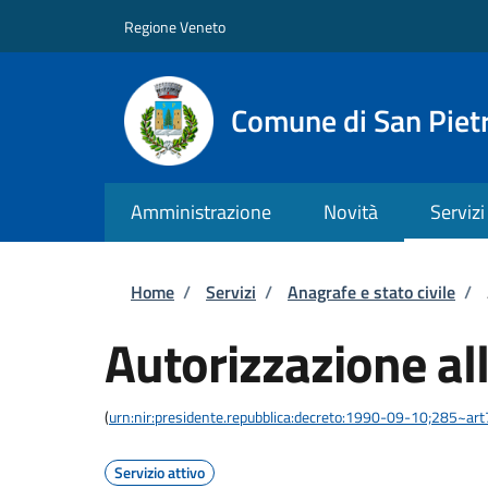
Salta al contenuto principale
Skip to footer content
Regione Veneto
Comune di San Pietr
Amministrazione
Novità
Servizi
Briciole di pane
Home
/
Servizi
/
Anagrafe e stato civile
/
Autorizzazione al
(
urn:nir:presidente.repubblica:decreto:1990-09-10;285~ar
Servizio attivo