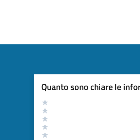
Quanto sono chiare le info
Valutazione
Valuta 5 stelle su 5
Valuta 4 stelle su 5
Valuta 3 stelle su 5
Valuta 2 stelle su 5
Valuta 1 stelle su 5