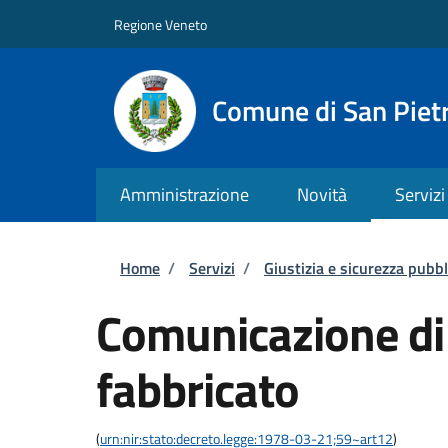
Salta al contenuto principale
Skip to footer content
Regione Veneto
Comune di San Pietr
Amministrazione
Novità
Servizi
Briciole di pane
Home
/
Servizi
/
Giustizia e sicurezza pubbl
Comunicazione di 
fabbricato
(
urn:nir:stato:decreto.legge:1978-03-21;59~art12
)