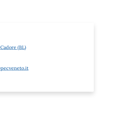
 Cadore (BL)
pecveneto.it