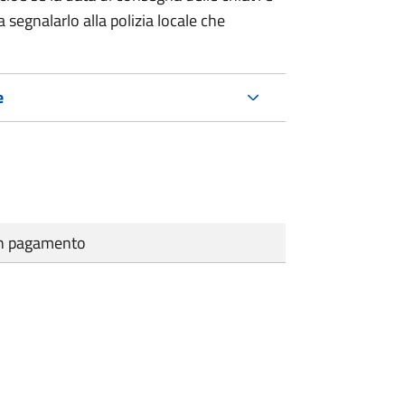
 segnalarlo alla polizia locale che
e
cun pagamento