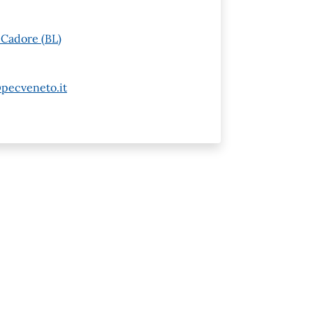
 Cadore (BL)
pecveneto.it