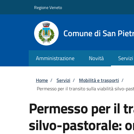
Salta al contenuto principale
Skip to footer content
Regione Veneto
Comune di San Pietr
Amministrazione
Novità
Servizi
Briciole di pane
Home
/
Servizi
/
Mobilità e trasporti
/
Permesso per il transito sulla viabilità silvo-p
Permesso per il tr
silvo-pastorale: 