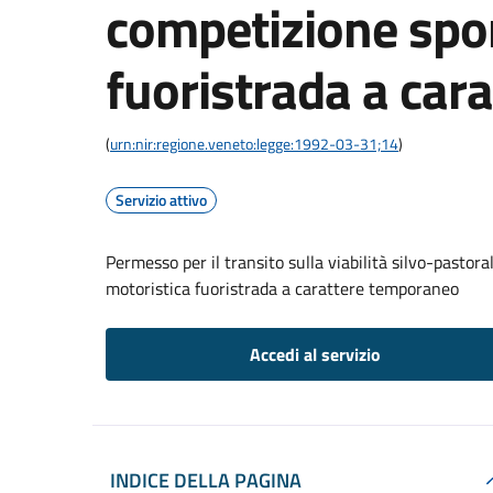
competizione spor
fuoristrada a car
(
urn:nir:regione.veneto:legge:1992-03-31;14
)
Servizio attivo
Permesso per il transito sulla viabilità silvo-pasto
motoristica fuoristrada a carattere temporaneo
Accedi al servizio
INDICE DELLA PAGINA