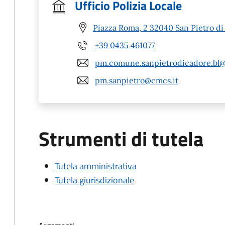
Ufficio Polizia Locale
Piazza Roma, 2 32040 San Pietro di
+39 0435 461077
pm.comune.sanpietrodicadore.bl@
pm.sanpietro@cmcs.it
Strumenti di tutela
Tutela amministrativa
Tutela giurisdizionale