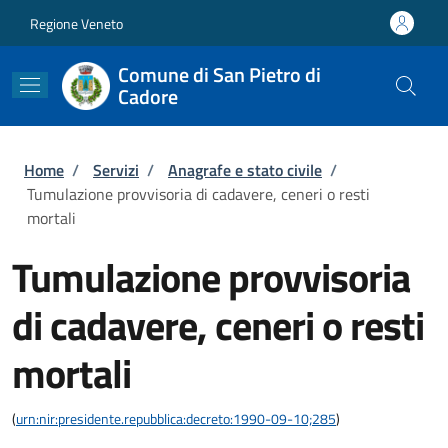
Salta al contenuto principale
Skip to footer content
Regione Veneto
Comune di San Pietro di
Cadore
Briciole di pane
Home
/
Servizi
/
Anagrafe e stato civile
/
Tumulazione provvisoria di cadavere, ceneri o resti
mortali
Tumulazione provvisoria
di cadavere, ceneri o resti
mortali
(
urn:nir:presidente.repubblica:decreto:1990-09-10;285
)