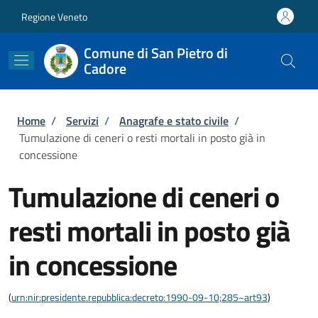
Salta al contenuto principale
Skip to footer content
Regione Veneto
Comune di San Pietro di
Cadore
Briciole di pane
Home
/
Servizi
/
Anagrafe e stato civile
/
Tumulazione di ceneri o resti mortali in posto già in
concessione
Tumulazione di ceneri o
resti mortali in posto già
in concessione
(
urn:nir:presidente.repubblica:decreto:1990-09-10;285~art93
)