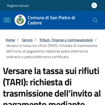
Salta al contenuto principale
Skip to footer content
Regione Veneto
Comune di San Pietro di
Cadore
Briciole di pane
Home
/
Servizi
/
Tributi, finanze e contravvenzioni
/
Versare la tassa sui rifiuti (TARI): richiesta di trasmissione
dell’invito al pagamento mediante posta elettronica
ordinaria o posta elettronica certificata
Versare la tassa sui rifiuti
(TARI): richiesta di
trasmissione dell’invito al
pagamento mediante