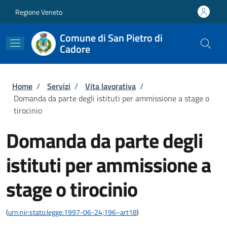
Salta al contenuto principale
Skip to footer content
Regione Veneto
Comune di San Pietro di
Cadore
Briciole di pane
Home
/
Servizi
/
Vita lavorativa
/
Domanda da parte degli istituti per ammissione a stage o
tirocinio
Domanda da parte degli
istituti per ammissione a
stage o tirocinio
(
urn:nir:stato:legge:1997-06-24;196~art18
)