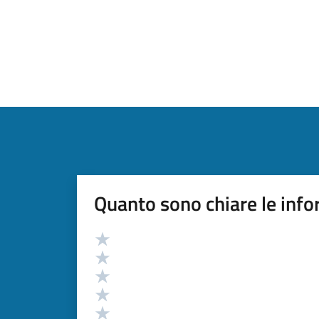
Quanto sono chiare le info
Valutazione
Valuta 5 stelle su 5
Valuta 4 stelle su 5
Valuta 3 stelle su 5
Valuta 2 stelle su 5
Valuta 1 stelle su 5