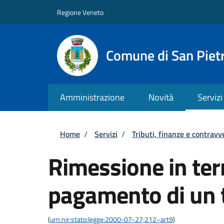
Salta al contenuto principale
Skip to footer content
Regione Veneto
Comune di San Pietr
Amministrazione
Novità
Servizi
Briciole di pane
Home
/
Servizi
/
Tributi, finanze e contravv
Rimessione in term
pagamento di un 
(
urn:nir:stato:legge:2000-07-27;212~art9
)