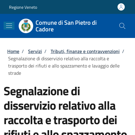
Salta al contenuto principale
Skip to footer content
Regione Veneto
Comune di San Pietro di
Cadore
Briciole di pane
Home
/
Servizi
/
Tributi, finanze e contravvenzioni
/
Segnalazione di disservizio relativo alla raccolta e
trasporto dei rifiuti e allo spazzamento e lavaggio delle
strade
Segnalazione di
disservizio relativo alla
raccolta e trasporto dei
rifiuti e allo spazzamento