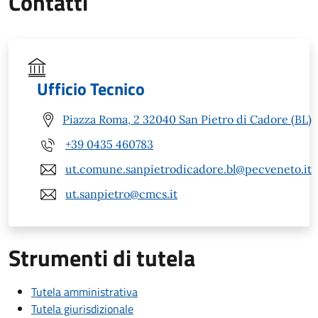
Contatti
Ufficio Tecnico
Piazza Roma, 2 32040 San Pietro di Cadore (BL)
+39 0435 460783
ut.comune.sanpietrodicadore.bl@pecveneto.it
ut.sanpietro@cmcs.it
Strumenti di tutela
Tutela amministrativa
Tutela giurisdizionale