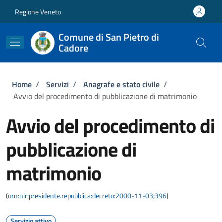
Salta al contenuto principale
Skip to footer content
Regione Veneto
Comune di San Pietro di
Cadore
Briciole di pane
Home
/
Servizi
/
Anagrafe e stato civile
/
Avvio del procedimento di pubblicazione di matrimonio
Avvio del procedimento di
pubblicazione di
matrimonio
(
urn:nir:presidente.repubblica:decreto:2000-11-03;396
)
Servizio attivo