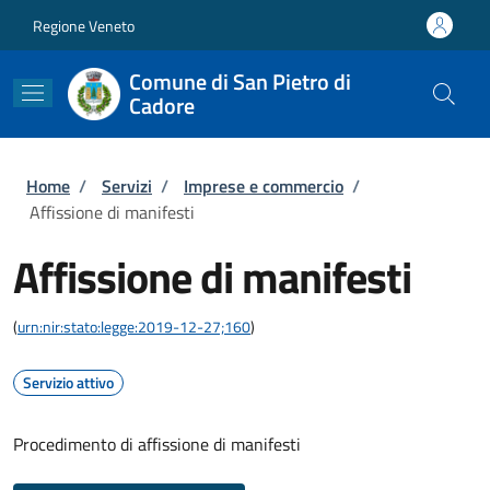
Salta al contenuto principale
Skip to footer content
Regione Veneto
Comune di San Pietro di
Cadore
Briciole di pane
Home
/
Servizi
/
Imprese e commercio
/
Affissione di manifesti
Affissione di manifesti
(
urn:nir:stato:legge:2019-12-27;160
)
Servizio attivo
Procedimento di affissione di manifesti