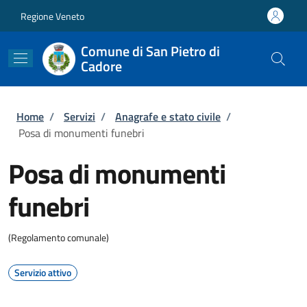
Salta al contenuto principale
Skip to footer content
Regione Veneto
Comune di San Pietro di
Cadore
Briciole di pane
Home
/
Servizi
/
Anagrafe e stato civile
/
Posa di monumenti funebri
Posa di monumenti
funebri
(Regolamento comunale)
Servizio attivo