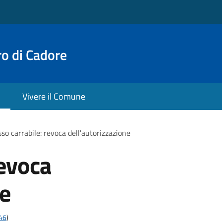
o di Cadore
Vivere il Comune
so carrabile: revoca dell'autorizzazione
revoca
ne
t46
)