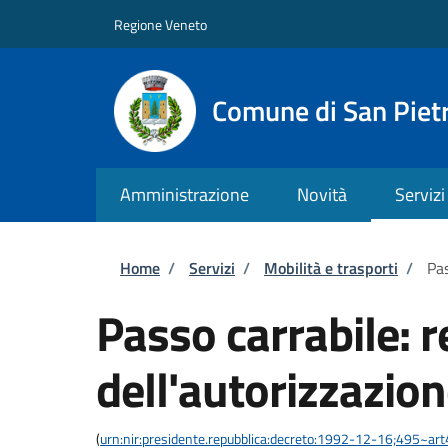
Salta al contenuto principale
Skip to footer content
Regione Veneto
Comune di San Pietr
Amministrazione
Novità
Servizi
Briciole di pane
Home
/
Servizi
/
Mobilità e trasporti
/
Pas
Passo carrabile: 
dell'autorizzazio
(
urn:nir:presidente.repubblica:decreto:1992-12-16;495~ar