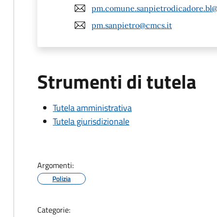
pm.comune.sanpietrodicadore.bl@
pm.sanpietro@cmcs.it
Strumenti di tutela
Tutela amministrativa
Tutela giurisdizionale
Argomenti:
Polizia
Categorie: