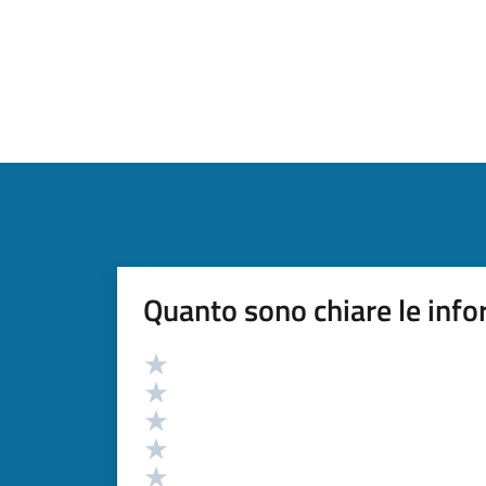
Quanto sono chiare le info
Valutazione
Valuta 5 stelle su 5
Valuta 4 stelle su 5
Valuta 3 stelle su 5
Valuta 2 stelle su 5
Valuta 1 stelle su 5