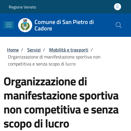
Salta al contenuto principale
Skip to footer content
Regione Veneto
Comune di San Pietro di
Cadore
Briciole di pane
Home
/
Servizi
/
Mobilità e trasporti
/
Organizzazione di manifestazione sportiva non
competitiva e senza scopo di lucro
Organizzazione di
manifestazione sportiva
non competitiva e senza
scopo di lucro