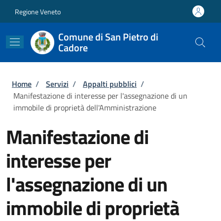
Salta al contenuto principale
Skip to footer content
Regione Veneto
Comune di San Pietro di
Cadore
Briciole di pane
Home
/
Servizi
/
Appalti pubblici
/
Manifestazione di interesse per l'assegnazione di un
immobile di proprietà dell'Amministrazione
Manifestazione di
interesse per
l'assegnazione di un
immobile di proprietà