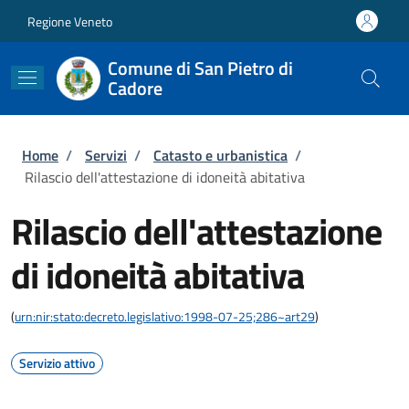
Salta al contenuto principale
Skip to footer content
Regione Veneto
Comune di San Pietro di
Cadore
Briciole di pane
Home
/
Servizi
/
Catasto e urbanistica
/
Rilascio dell'attestazione di idoneità abitativa
Rilascio dell'attestazione
di idoneità abitativa
(
urn:nir:stato:decreto.legislativo:1998-07-25;286~art29
)
Servizio attivo