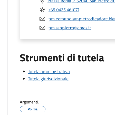
Piazza Roma, 2 32040 San Pietro di
+39 0435 461077
pm.comune.sanpietrodicadore.bl@
pm.sanpietro@cmcs.it
Strumenti di tutela
Tutela amministrativa
Tutela giurisdizionale
Argomenti:
Polizia