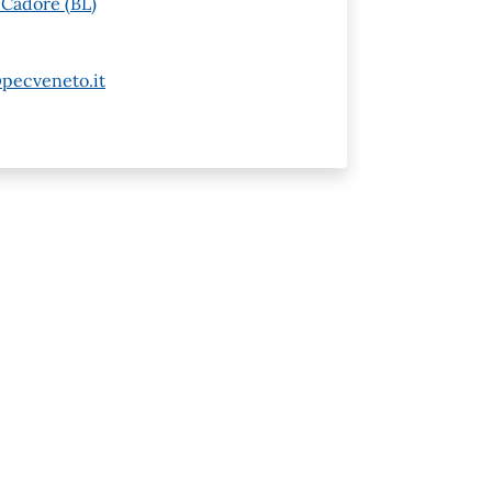
 Cadore (BL)
pecveneto.it