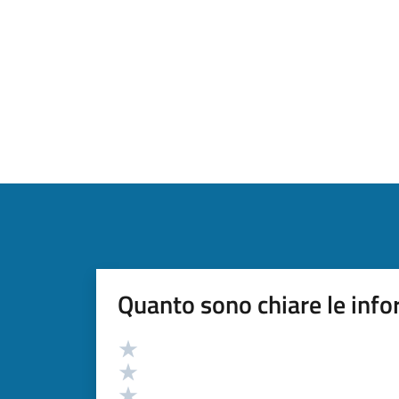
Quanto sono chiare le info
Valutazione
Valuta 5 stelle su 5
Valuta 4 stelle su 5
Valuta 3 stelle su 5