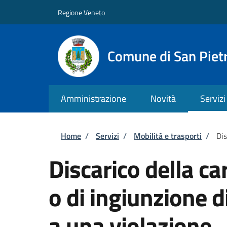
Salta al contenuto principale
Skip to footer content
Regione Veneto
Comune di San Pietr
Amministrazione
Novità
Servizi
Briciole di pane
Home
/
Servizi
/
Mobilità e trasporti
/
Dis
Discarico della c
o di ingiunzione 
a una violazione