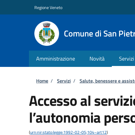
Salta al contenuto principale
Skip to footer content
Regione Veneto
Comune di San Pietr
Amministrazione
Novità
Servizi
Briciole di pane
Home
/
Servizi
/
Salute, benessere e assis
Accesso al servizi
l’autonomia pers
(
urn:nir:stato:legge:1992-02-05;104~art12
)