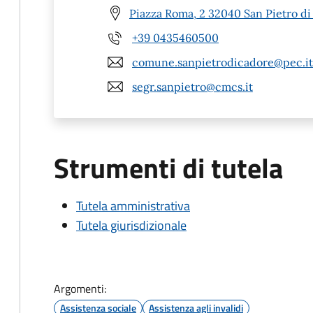
Piazza Roma, 2 32040 San Pietro di
+39 0435460500
comune.sanpietrodicadore@pec.it
segr.sanpietro@cmcs.it
Strumenti di tutela
Tutela amministrativa
Tutela giurisdizionale
Argomenti:
Assistenza sociale
Assistenza agli invalidi