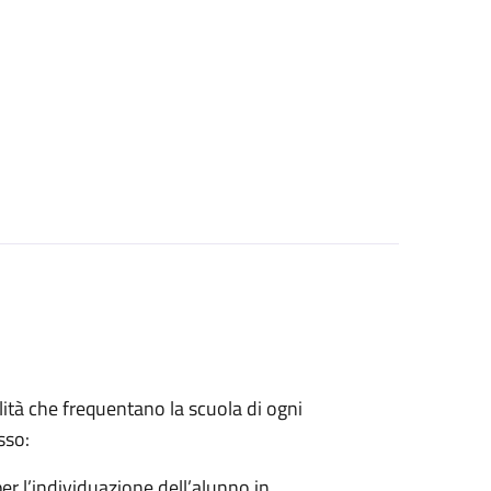
lità che frequentano la scuola di ogni
sso:
er l’individuazione dell’alunno in