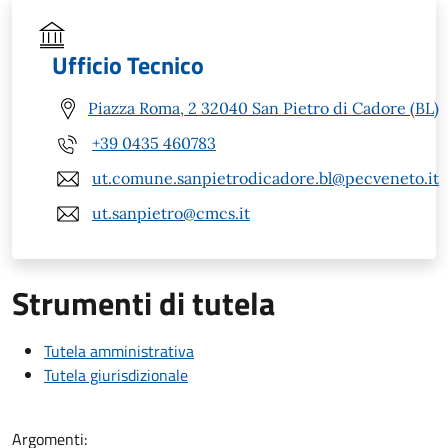
Ufficio Tecnico
Piazza Roma, 2 32040 San Pietro di Cadore (BL)
+39 0435 460783
ut.comune.sanpietrodicadore.bl@pecveneto.it
ut.sanpietro@cmcs.it
Strumenti di tutela
Tutela amministrativa
Tutela giurisdizionale
Argomenti: