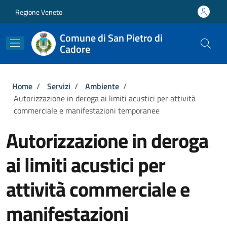
Salta al contenuto principale
Skip to footer content
Regione Veneto
Comune di San Pietro di
Cadore
Briciole di pane
Home
/
Servizi
/
Ambiente
/
Autorizzazione in deroga ai limiti acustici per attività
commerciale e manifestazioni temporanee
Autorizzazione in deroga
ai limiti acustici per
attività commerciale e
manifestazioni