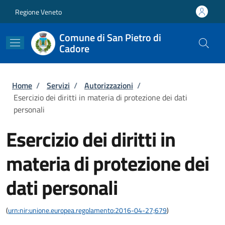
Salta al contenuto principale
Skip to footer content
Regione Veneto
Comune di San Pietro di
Cadore
Briciole di pane
Home
/
Servizi
/
Autorizzazioni
/
Esercizio dei diritti in materia di protezione dei dati
personali
Esercizio dei diritti in
materia di protezione dei
dati personali
(
urn:nir:unione.europea.regolamento:2016-04-27;679
)