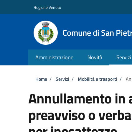
Salta al contenuto principale
Skip to footer content
Regione Veneto
Comune di San Pietr
Amministrazione
Novità
Servizi
Briciole di pane
Home
/
Servizi
/
Mobilità e trasporti
/
Ann
Annullamento in a
preavviso o verba
per inesattezze