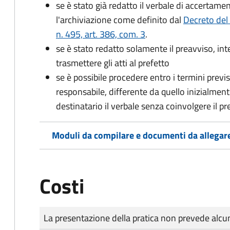
se è stato già redatto il verbale di accertament
l'archiviazione come definito dal
Decreto del
n. 495, art. 386, com. 3
.
se è stato redatto solamente il preavviso, in
trasmettere gli atti al prefetto
se è possibile procedere entro i termini previst
responsabile, differente da quello inizialmente
destinatario il verbale senza coinvolgere il pr
Moduli da compilare e documenti da allegar
Costi
Tipo di pagamento
Importo
La presentazione della pratica non prevede al