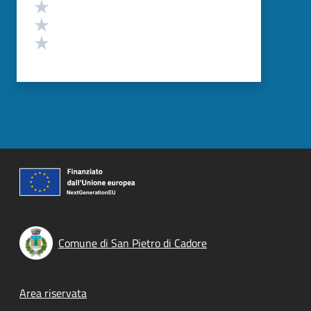
Valuta 3 stelle su 5
Valuta 2 stelle su 5
Valuta 1 stelle su 5
Comune di San Pietro di Cadore
Footer menu
Area riservata