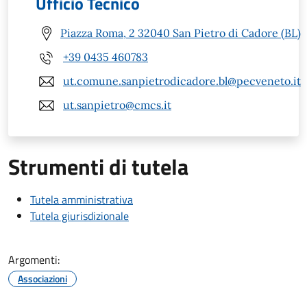
Ufficio Tecnico
Piazza Roma, 2 32040 San Pietro di Cadore (BL)
+39 0435 460783
ut.comune.sanpietrodicadore.bl@pecveneto.it
ut.sanpietro@cmcs.it
Strumenti di tutela
Tutela amministrativa
Tutela giurisdizionale
Argomenti:
Associazioni