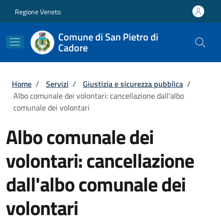
Salta al contenuto principale
Skip to footer content
Regione Veneto
Comune di San Pietro di
Cadore
Briciole di pane
Home
/
Servizi
/
Giustizia e sicurezza pubblica
/
Albo comunale dei volontari: cancellazione dall'albo
comunale dei volontari
Albo comunale dei
volontari: cancellazione
dall'albo comunale dei
volontari