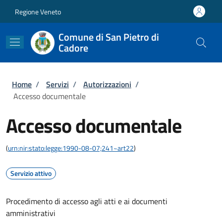
Salta al contenuto principale
Skip to footer content
Regione Veneto
Comune di San Pietro di
Cadore
Briciole di pane
Home
/
Servizi
/
Autorizzazioni
/
Accesso documentale
Accesso documentale
(
urn:nir:stato:legge:1990-08-07;241~art22
)
Servizio attivo
Procedimento di accesso agli atti e ai documenti
amministrativi