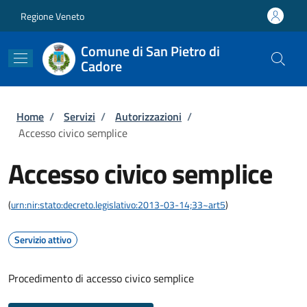
Salta al contenuto principale
Skip to footer content
Regione Veneto
Comune di San Pietro di
Cadore
Briciole di pane
Home
/
Servizi
/
Autorizzazioni
/
Accesso civico semplice
Accesso civico semplice
(
urn:nir:stato:decreto.legislativo:2013-03-14;33~art5
)
Servizio attivo
Procedimento di accesso civico semplice