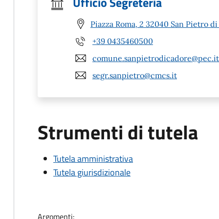
Ufficio Segreteria
Piazza Roma, 2 32040 San Pietro di
+39 0435460500
comune.sanpietrodicadore@pec.it
segr.sanpietro@cmcs.it
Strumenti di tutela
Tutela amministrativa
Tutela giurisdizionale
Argomenti: