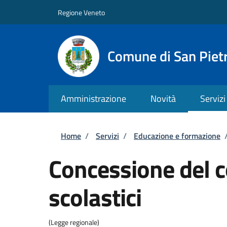
Salta al contenuto principale
Skip to footer content
Regione Veneto
Comune di San Pietr
Amministrazione
Novità
Servizi
Briciole di pane
Home
/
Servizi
/
Educazione e formazione
Concessione del co
scolastici
(Legge regionale)