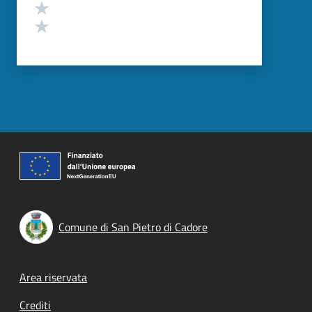
Valuta 2 stelle su 5
Valuta 1 stelle su 5
Comune di San Pietro di Cadore
Footer menu
Area riservata
Crediti