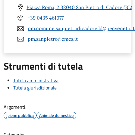
Piazza Roma, 2 32040 San Pietro di Cadore (BL)
+39 0435 461077
pm.comune.sanpietrodicadore.bl@pecveneto.it
pm.sanpietro@cmcs.it
Strumenti di tutela
Tutela amministrativa
Tutela giurisdizionale
Argomenti:
Igiene pubblica
Animale domestico
Categorie: