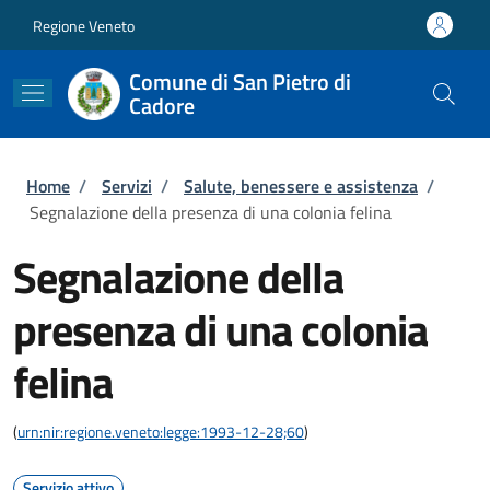
Salta al contenuto principale
Skip to footer content
Regione Veneto
Comune di San Pietro di
Cadore
Briciole di pane
Home
/
Servizi
/
Salute, benessere e assistenza
/
Segnalazione della presenza di una colonia felina
Segnalazione della
presenza di una colonia
felina
(
urn:nir:regione.veneto:legge:1993-12-28;60
)
Servizio attivo