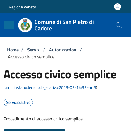
Salta al contenuto principale
Skip to footer content
Regione Veneto
Comune di San Pietro di
Cadore
Briciole di pane
Home
/
Servizi
/
Autorizzazioni
/
Accesso civico semplice
Accesso civico semplice
(
urn:nir:stato:decreto.legislativo:2013-03-14;33~art5
)
Servizio attivo
Procedimento di accesso civico semplice