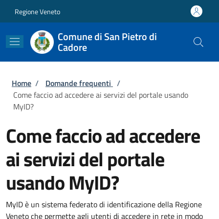
Salta al contenuto principale
Skip to footer content
Regione Veneto
Comune di San Pietro di
Cadore
Briciole di pane
Home
/
Domande frequenti
/
Come faccio ad accedere ai servizi del portale usando
MyID?
Come faccio ad accedere
ai servizi del portale
usando MyID?
MyID è un sistema federato di identificazione della Regione
Veneto che permette agli utenti di accedere
in rete in modo