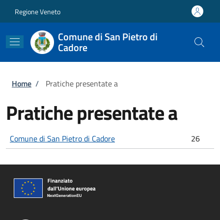
Salta al contenuto principale
Skip to footer content
Regione Veneto
Comune di San Pietro di
Cadore
Briciole di pane
Home
/
Pratiche presentate a
Pratiche presentate a
Comune di San Pietro di Cadore
26