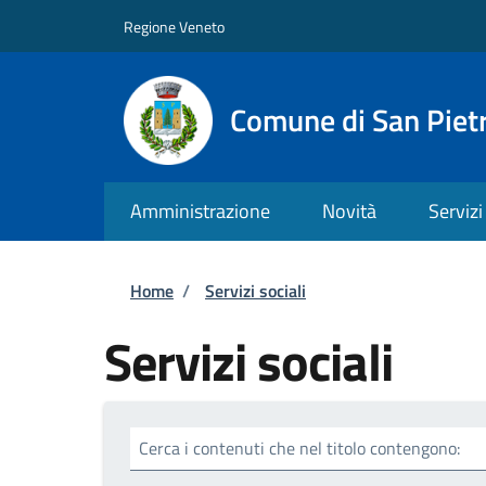
Salta al contenuto principale
Skip to footer content
Regione Veneto
Comune di San Pietr
Amministrazione
Novità
Servizi
Briciole di pane
Home
/
Servizi sociali
Servizi sociali
Cerca i contenuti che nel titolo contengono: