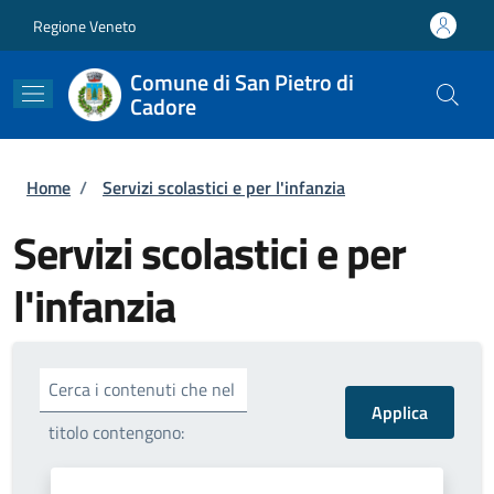
Salta al contenuto principale
Skip to footer content
Regione Veneto
Comune di San Pietro di
Cadore
Briciole di pane
Home
/
Servizi scolastici e per l'infanzia
Servizi scolastici e per
l'infanzia
Cerca i contenuti che nel
titolo contengono: