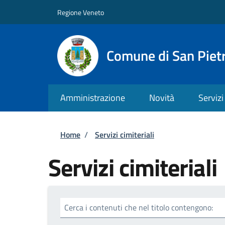
Salta al contenuto principale
Skip to footer content
Regione Veneto
Comune di San Pietr
Amministrazione
Novità
Servizi
Briciole di pane
Home
/
Servizi cimiteriali
Servizi cimiteriali
Cerca i contenuti che nel titolo contengono: