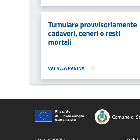
Tumulare provvisoriamente
cadaveri, ceneri o resti
mortali
VAI ALLA PAGINA
Comune di Sa
Area riservata
Crediti