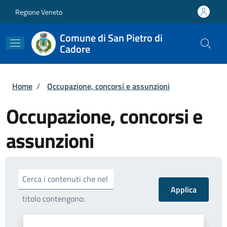
Salta al contenuto principale
Skip to footer content
Regione Veneto
Comune di San Pietro di
Cadore
Briciole di pane
Home
/
Occupazione, concorsi e assunzioni
Occupazione, concorsi e
assunzioni
Cerca i contenuti che nel
titolo contengono: