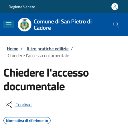
Salta al contenuto principale
Skip to footer content
Regione Veneto
Comune di San Pietro di
Cadore
Briciole di pane
Home
/
Altre pratiche edilizie
/
Chiedere l'accesso documentale
Chiedere l'accesso
documentale
Condividi
Normativa di riferimento