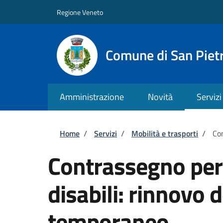
Salta al contenuto principale
Skip to footer content
Regione Veneto
Comune di San Pietr
Amministrazione
Novità
Servizi
Briciole di pane
Home
/
Servizi
/
Mobilità e trasporti
/
Con
Contrassegno per v
disabili: rinnovo
temporaneo