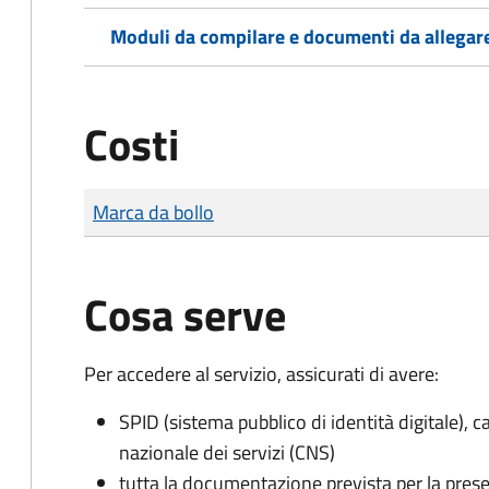
Moduli da compilare e documenti da allegar
Costi
Tipo di pagamento
Importo
Marca da bollo
Cosa serve
Per accedere al servizio, assicurati di avere:
SPID (sistema pubblico di identità digitale), ca
nazionale dei servizi (CNS)
tutta la documentazione prevista per la prese