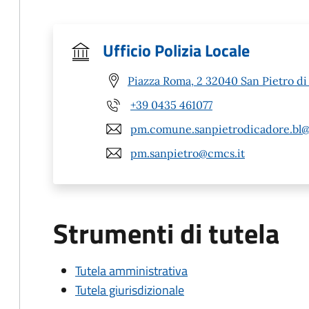
Ufficio Polizia Locale
Piazza Roma, 2 32040 San Pietro di
+39 0435 461077
pm.comune.sanpietrodicadore.bl@
pm.sanpietro@cmcs.it
Strumenti di tutela
Tutela amministrativa
Tutela giurisdizionale