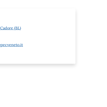
 Cadore (BL)
pecveneto.it